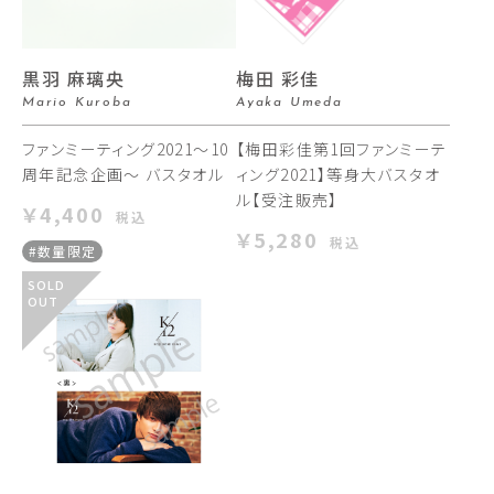
黒羽 麻璃央
梅田 彩佳
Mario Kuroba
Ayaka Umeda
ファンミーティング2021〜10
【梅田彩佳第1回ファンミーテ
周年記念企画〜 バスタオル
ィング2021】等身大バスタオ
ル【受注販売】
￥4,400
税込
￥5,280
税込
#数量限定
SOLD
OUT