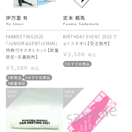
伊万里 有
定本 楓馬
Yu Imari
Fuuma Sadamoto
FANMEETING2023
BIRTHDAY EVENT 2022 フ
｢JUNIOR＆GENTLEMAN｣
ェイスタオル【受注販売】
特典付きタオルセット【数量
￥2,500
税込
限定・先着販売】
#おすすめ商品
￥5,300
税込
#新商品
#おすすめ商品
#数量限定
SOLD
SOLD
OUT
OUT