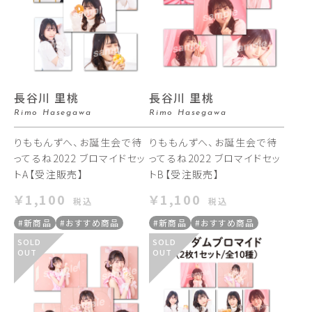
長谷川 里桃
長谷川 里桃
Rimo Hasegawa
Rimo Hasegawa
りももんずへ、お誕生会で待
りももんずへ、お誕生会で待
ってるね2022 ブロマイドセッ
ってるね2022 ブロマイドセッ
トA【受注販売】
トB【受注販売】
￥1,100
￥1,100
税込
税込
#新商品
#おすすめ商品
#新商品
#おすすめ商品
SOLD
SOLD
OUT
OUT