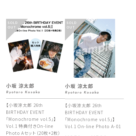
SOLD
SOLD
OUT
OUT
小坂 涼太郎
小坂 涼太郎
Ryotaro Kosaka
Ryotaro Kosaka
【小坂涼太郎 26th
【小坂涼太郎 26th
BIRTHDAY EVENT
BIRTHDAY EVENT
「Monochrome vol.5」】
「Monochrome vol.5」】
Vol.1 特典付きOn-line
Vol.1 On-line Photo A-01
Photo Aセット（20枚+2枚）