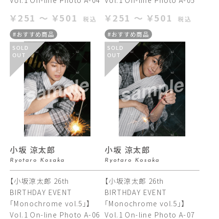
Vol.1 On-line Photo A-04
Vol.1 On-line Photo A-05
￥251 ～ ￥501
￥251 ～ ￥501
税込
税込
#おすすめ商品
#おすすめ商品
SOLD
SOLD
OUT
OUT
小坂 涼太郎
小坂 涼太郎
Ryotaro Kosaka
Ryotaro Kosaka
【小坂涼太郎 26th
【小坂涼太郎 26th
BIRTHDAY EVENT
BIRTHDAY EVENT
「Monochrome vol.5」】
「Monochrome vol.5」】
Vol.1 On-line Photo A-06
Vol.1 On-line Photo A-07