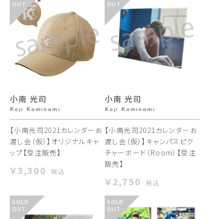
OUT
OUT
小南 光司
小南 光司
Koji Kominami
Koji Kominami
【小南光司2021カレンダーお
【小南光司2021カレンダーお
渡し会（仮）】オリジナルキャ
渡し会（仮）】キャンパスピク
ップ【受注販売】
チャーボード（Room）【受注
販売】
￥3,300
税込
￥2,750
税込
SOLD
SOLD
OUT
OUT