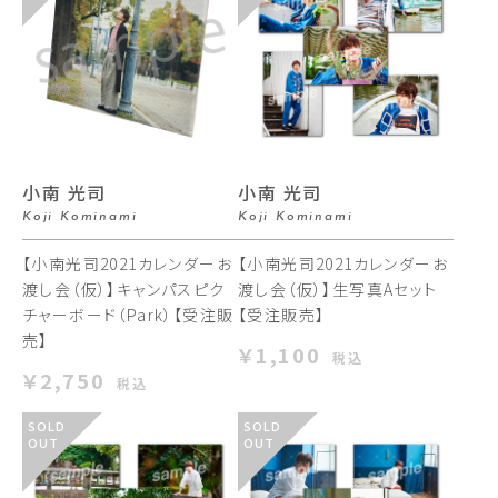
小南 光司
小南 光司
Koji Kominami
Koji Kominami
【小南光司2021カレンダーお
【小南光司2021カレンダーお
渡し会（仮）】キャンパスピク
渡し会（仮）】生写真Aセット
チャーボード（Park）【受注販
【受注販売】
売】
￥1,100
税込
￥2,750
税込
SOLD
SOLD
OUT
OUT