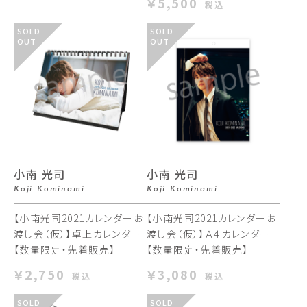
￥5,500
税込
SOLD
SOLD
OUT
OUT
小南 光司
小南 光司
Koji Kominami
Koji Kominami
【小南光司2021カレンダーお
【小南光司2021カレンダーお
渡し会（仮）】卓上カレンダー
渡し会（仮）】Ａ４カレンダー
【数量限定・先着販売】
【数量限定・先着販売】
￥2,750
￥3,080
税込
税込
SOLD
SOLD