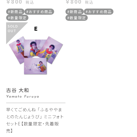
￥800
￥800
税込
税込
#新商品
#おすすめ商品
#新商品
#おすすめ商品
#数量限定
#数量限定
SOLD
OUT
古谷 大和
Yamato Furuya
早くてごめんね 「ふるややま
とのたんじょうび」 ミニフォト
セットE【数量限定・先着販
売】