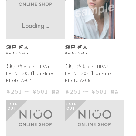
瀬戸 啓太
瀬戸 啓太
Keita Seto
Keita Seto
【瀬戸啓太BIRTHDAY
【瀬戸啓太BIRTHDAY
EVENT 2021】 On-line
EVENT 2021】 On-line
Photo A-07
Photo A-08
￥251 ～ ￥501
￥251 ～ ￥501
税込
税込
SOLD
SOLD
OUT
OUT