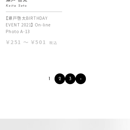
Keita Seto
【瀬戸啓太BIRTHDAY
EVENT 2021】 On-line
Photo A-13
￥251 ～ ￥501
税込
1
2
3
›