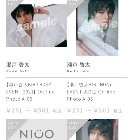
OUT
OUT
瀬戸 啓太
瀬戸 啓太
Keita Seto
Keita Seto
【瀬戸啓太BIRTHDAY
【瀬戸啓太BIRTHDAY
EVENT 2021】 On-line
EVENT 2021】 On-line
Photo A-05
Photo A-06
￥251 ～ ￥501
￥251 ～ ￥501
税込
税込
SOLD
SOLD
OUT
OUT