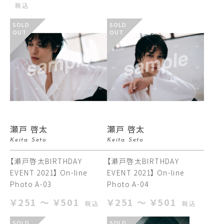
税込
SOLD
SOLD
OUT
OUT
瀬戸 啓太
瀬戸 啓太
Keita Seto
Keita Seto
【瀬戸啓太BIRTHDAY
【瀬戸啓太BIRTHDAY
EVENT 2021】 On-line
EVENT 2021】 On-line
Photo A-03
Photo A-04
￥251 ～ ￥501
￥251 ～ ￥501
税込
税込
SOLD
SOLD