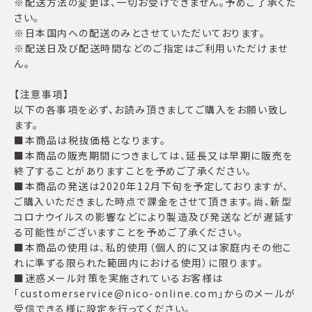
※配送方法の変更は、一切お受けできません。予めご了承くだ
さい。
※日本国内への配送のみとさせていただいております。
※配送日及び配送時間などのご指定はご利用いただけませ
ん。
【注意事項】
以下の各事項を必ず、お読み頂きましてご購入をお願い致し
ます。
■本商品は税抜価格となります。
■本商品の販売期間につきましては、延長又は早期に販売を
終了することがありますことを予めご了承ください。
■本商品の発送は2020年12月下旬を予定しておりますが、
ご購入いただきました時点で課金をさせて頂きます。尚、新型
コロナウイルスの影響などにより製造及び発送などが遅延す
る可能性がございますことを予めご了承ください。
■本商品の使用は、私的使用（個人的に又は家庭内その他こ
れに準ずる限られた範囲内における使用）に限ります。
■迷惑メール対策を実施されているお客様は
「customerservice@nico-online.com」からのメールが
受信できる様に設定を行ってください。