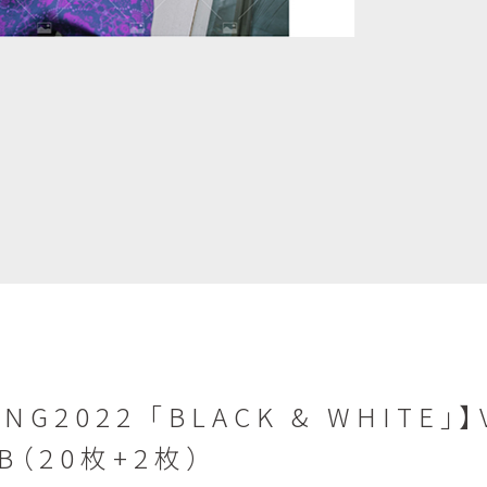
NG2022 「BLACK & WHITE」
トB（20枚+2枚）