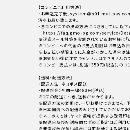
【コンビニご利用方法】
・お申込完了後、system@p01.mul-p
済をお願い致します。
・各コンビニでの決済方法につきましては、以下
https://faq.gmo-pg.com/service/Deta
※迷惑メール対策を実施されているお客様は「sys
※コンビニへの代金のお支払期限はお申込み日か
※お支払い期限までに入金がなかった場合は注
※お支払い後に注文キャンセルはできませんので
※コンビニ支払いは、別途「350円(税込)」の
【送料・配送方法】
・配送方法：ネコポス配送
・配送料金：全国一律480円(税込)
※1回の配送につき、送料がかかります。
※配送方法の変更は、一切お受けできません。予
※日本国内への配送のみとさせていただいてお
※ネコポスとは、ヤマト運輸が提供する受領印
※配送日及び配送時間などのご指定はご利用い
※発送枚数が多い場合には宅配便による配送に