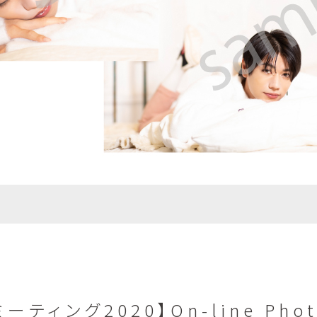
ング2020】On-line PhotoS