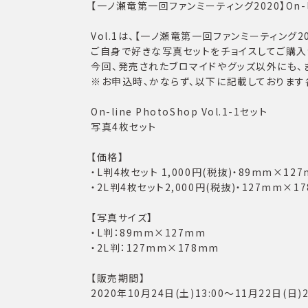
【一ノ瀬竜第一回ファンミーティング2020】On-li
Vol.1は、【一ノ瀬竜第一回ファンミーティング
ご自身で好きな写真セットをチョイスしてご購入
今回、発売されたブロマイドやグッズ以外にも、
※お申込時、かならず、以下に記載しております
On-line PhotoShop Vol.1-1セット
写真4枚セット
【価格】
・L判4枚セット 1,000円(税抜)・89mm×12
・2L判4枚セット2,000円(税抜)・127mm×1
【写真サイズ】
・L判：89mm×127mm
・2L判：127mm×178mm
【販売期間】
2020年10月24日(土)13:00～11月22日(日)2