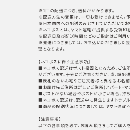
※1回の配送につき、送料がかかります。
※配送方法の変更は、一切お受けできません。予
※日本国内への配送のみとさせていただいてお
※ネコポスとは、ヤマト運輸が提供する受領印
※配送日及び配送時間などのご指定はご利用い
※発送につきましては、お申込いただきました
理となります。
【ネコポスに伴う注意事項】
■ネコポス配送はポスト投函となるため、ご住
がございます。十分にご注意ください。尚、誤配
■表札のないお宅やご注文者様と異なるお名前
■お届け先ご住所は詳しいご住所(アパート・マ
■ポストがない場合やポストが小さい場合、持ち
■ネコポス配送は、配送中に発生しますトラブ
■商品の配送状況につきましては、ヤマト運輸
【注意事項】
以下の各事項を必ず、お読み頂きましてご購入を