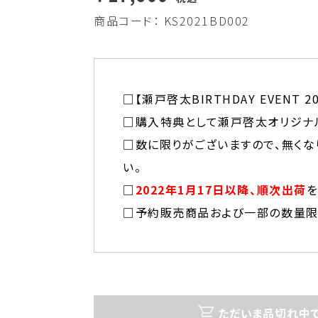
商品コード：
KS2021BD002
□【瀬戸啓太BIRTHDAY EVENT 
□購入特典として瀬戸啓太オリジナ
□数に限りがございますので、無くな
い。
□
2022年1月17日以降、順次出荷
を
□予約販売商品および一部の数量限
ただいま品切れ中で