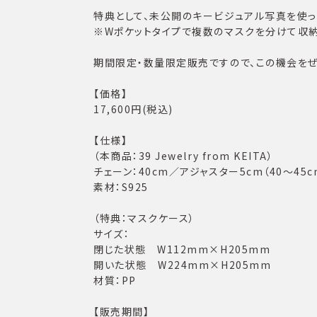
特典として、未公開のキービジュアル写真を使っ
※Wポケットタイプで複数のマスクを分けて収納
期間限定・数量限定販売ですので、この機会をぜ
【価格】
17,600円(税込)
【仕様】
（本商品：39 Jewelry from KEITA）
チェーン：40cm／アジャスター5cm（40〜45c
素材：S925
（特典：マスクケース）
サイズ：
閉じた状態 W112mm×H205mm
開いた状態 W224mm×H205mm
材質：PP
【販売期間】