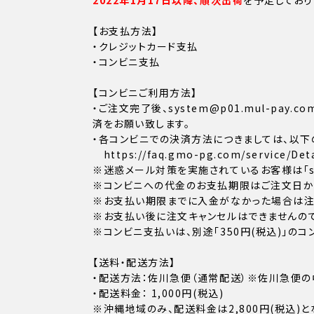
2022年1月17日以降、順次出荷
を予定しており
【お支払方法】
・クレジットカード支払
・コンビニ支払
【コンビニご利用方法】
・ご注文完了後、system@p01.mul-p
済をお願い致します。
・各コンビニでの決済方法につきましては、以下
https://faq.gmo-pg.com/service/Deta
※迷惑メール対策を実施されているお客様は「sys
※コンビニへの代金のお支払期限はご注文日から
※お支払い期限までに入金がなかった場合は注
※お支払い後に注文キャンセルはできませんので
※コンビニ支払いは、別途「350円(税込)」の
【送料・配送方法】
・配送方法：佐川急便（通常配送）※佐川急便の
・配送料金： 1,000円(税込)
※沖縄地域のみ、配送料金は2,800円(税込)と