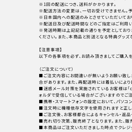
※1回の配送につき、送料がかかります。
※配送方法の変更は、一切お受けできません。予
※日本国内への配送のみとさせていただいてお
※配送日及び配送時間などのご指定はご利用い
※発送時期は上記記載の通りを予定としており
ください。また、本商品と別送となる特典グッズ
【注意事項】
以下の各事項を必ず、お読み頂きましてご購入を
（ご注文について）
■ご注文内容にお間違いが無いようお願い致し
合があります。また、再配送時には着払いにより
■迷惑メール対策を実施されているお客様は「cust
ォルダで受信している場合がございますのでご注
■携帯・スマートフォンの設定において、パソコ
■注文時に機種依存文字を使用されますと正し
■ご注文後、お客様都合によるキャンセル・返品
■売れ切り次第、販売終了となります。また、販
■本商品はご注文いただきました時点でクレジッ