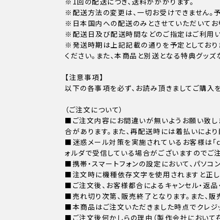
※1回の配送につき、送料がかかります。
※配送方法の変更は、一切お受けできません。予
※日本国内への配送のみとさせていただいてお
※配送日及び配送時間などのご指定はご利用い
※発送時期は上記記載の通りを予定としており
ください。また、本商品と別送となる特典グッズ
【注意事項】
以下の各事項を必ず、お読み頂きましてご購入を
（ご注文について）
■ご注文内容にお間違いが無いようお願い致し
合があります。また、再配送時には着払いにより
■迷惑メール対策を実施されているお客様は「cust
ォルダで受信している場合がございますのでご注
■携帯・スマートフォンの設定において、パソコ
■注文時に機種依存文字を使用されますと正し
■ご注文後、お客様都合によるキャンセル・返品
■売れ切り次第、販売終了となります。また、販
■本商品はご注文いただきました時点でクレジッ
■ご注文後何かしらの理由（製作会社において