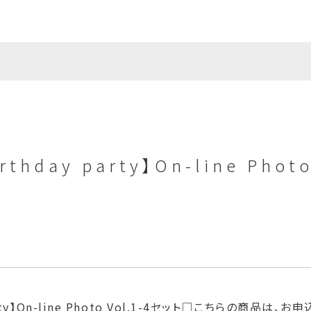
hday party】On-line Photo
party】On-line Photo Vol.1-4セット□こちらの商