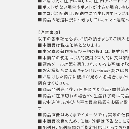
■お届け先ご住所は詳しいご住所(アパート・マ
■ポストがない場合やポストが小さい場合、持ち
■ネコポス配送は、配送中に発生しますトラブ
■商品の配送状況につきましては、ヤマト運輸
【注意事項】
以下の各事項を必ず、お読み頂きましてご購入を
■本商品は税抜価格となります。
■本写真の著作権及び一切の権利は、株式会社T
■本商品の使用は、私的使用（個人的に又は家
■迷惑メール対策を実施されているお客様は「cust
■お客様都合によるキャンセル・返品・変更はお
■お届けした商品に破損が見られる場合、また
問合せください。
■商品発送完了後、7日を過ぎた商品・開封済
■商品が在庫切れの場合や、生産終了時は商品
■お申込時、お申込内容の最終確認をお願い致し
す。
■商品画像はあくまでイメージです。実際の仕様
■本商品改良のため、仕様・外観は予告なしに
■配送日、配送時間のご指定対応は行っておりま