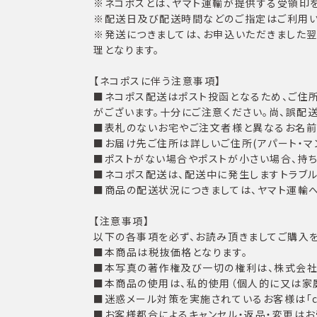
※ネコポスとは、ヤマト運輸が提供する受領印
※配送日及び配送時間などのご指定はご利用い
※発送につきましては、お申込いただきました
理となります。
【ネコポスに伴う注意事項】
■ネコポス配送はポスト投函となるため、ご住
がございます。十分にご注意ください。尚、誤配
■表札のないお宅やご注文者様と異なるお名前
■お届け先ご住所は詳しいご住所(アパート・マ
■ポストがない場合やポストが小さい場合、持ち
■ネコポス配送は、配送中に発生しますトラブ
■商品の配送状況につきましては、ヤマト運輸
【注意事項】
以下の各事項を必ず、お読み頂きましてご購入を
■本商品は税抜価格となります。
■本写真の著作権及び一切の権利は、株式会社T
■本商品の使用は、私的使用（個人的に又は家
■迷惑メール対策を実施されているお客様は「cust
■お客様都合によるキャンセル・返品・変更はお