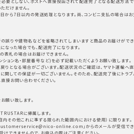
を必要としない、ポストへ直接投函されて配達完了となる配送方法で
ただけません。
翌日から7日以内の発送処理となります。尚、コンビニ支払の場合は
所の誤りや建物名などを省略されてしまいますと商品のお届けができな
送になった場合でも、配送完了になります。
の表札の場合はお届けできません。
ンション名・部屋番号など)を必ず記載いただくようお願い致します。
戻りとなる場合がございます。配送状況のご確認は、ヤマト運輸へ直
ルに関しての保証が一切ございません。そのため、配送完了後にトラブ
へ直接お問い合わせください。
お願い致します。
RUSTARに帰属します。
庭内その他これに準ずる限られた範囲内における使用）に限ります。
omerservice@nico-online.com」からのメールが受信
受けできませんので、お申込の際はご注意ください。