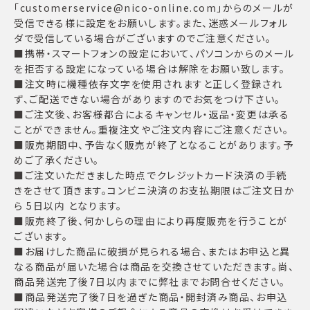
「customerservice@nico-online.com」からのメールが
受信できる様に設定をお願いします。また、迷惑メールフォル
ダで受信している場合がございますのでご注意ください。
■携帯・スマートフォンの設定において、パソコンからのメール
を拒否する設定になっている場合は解除をお願い致します。
■注文時に機種依存文字を使用されますと正しく登録され
ず、ご配送できない場合がありますのでお気をつけ下さい。
■ご注文後、お客様都合によるキャンセル・返品・変更は承る
ことができません。重複注文やご注文内容にご注意ください。
■販売期間中、予告なく販売が終了となることがあります。予
めご了承ください。
■ご注文いただきました時点でクレジットカード決済の手続
きをさせて頂きます。コンビニ決済のお支払期限はご注文日か
ら 5日以内 となります。
■販売終了後、何かしらの理由により再度販売を行うことが
ございます。
■お届けした商品に破損が見られる場合、またはお申込と異
なる商品が届いた場合は商品を交換させていただきます。尚、
商品発送完了後7日以内までに弊社までお問合せください。
■商品発送完了後7日を過ぎた商品・開封済み商品、お申込